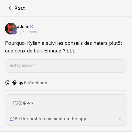
Post
admin
il y a 3 mois
✓
Pourquoi Kylian a suivi les conseils des haters plutôt
que ceux de Luis Enrique ? 🤦🏾‍♂️
instagram.com
😤 🧠 🔥
6
réaction
s
😤🧠🔥
6
Be the first to comment on the app