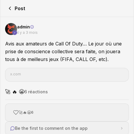
Post
admin
il y a 3 mois
✓
Avis aux amateurs de Call Of Duty… Le jour où une
prise de conscience collective sera faite, on jouera
tous à de meilleurs jeux (FIFA, CALL OF, etc).
x.com
🚀 🔥 😬
6
réaction
s
🚀🔥😬
6
Be the first to comment on the app